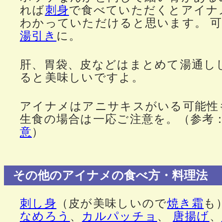
れば
刺身
で食べていただくとアイナ
わかっていただけると思います。 
湯引き
に。
肝、胃袋、皮などはまとめて湯通し
ると美味しいですよ。
アイナメはアニサキスがいる可能性
生食の場合は一応ご注意を。（参考
意
）
その他のアイナメの食べ方・料理法
刺し身
（皮が美味しいので
焼き霜
も
なめろう
、
カルパッチョ
、
唐揚げ
、