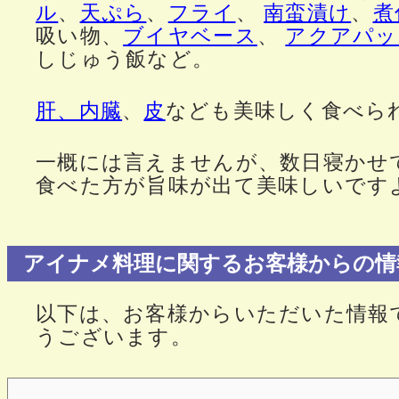
ル
、
天ぷら
、
フライ
、
南蛮漬け
、
煮
吸い物、
ブイヤベース
、
アクアパッ
しじゅう飯など。
肝、内臓
、
皮
なども美味しく食べら
一概には言えませんが、数日寝かせ
食べた方が旨味が出て美味しいです
アイナメ料理に関するお客様からの情
以下は、お客様からいただいた情報
うございます。